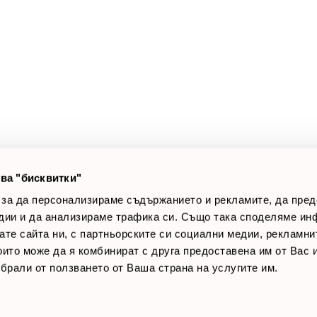
а клиенти
Полезни връзки
оят профил
За нас
луги
Доставки
оялни клиенти
Връщане на стока
лог постове
Начини за плащане
AQ
Общи условия
Лични данни
ва "бисквитки"
Контакти
 за да персонализираме съдържанието и рекламите, да пре
дии и да анализираме трафика си. Също така споделяме ин
вате сайта ни, с партньорските си социални медии, рекламни
които може да я комбинират с друга предоставена им от Вас
ъбрали от ползването от Ваша страна на услугите им.