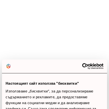
Опаковка от 12 броя.
Ревюта
(20 ревюта)
4.1
star
star
star
star
star_border
20 ревюта
5 звезди
(2)
4 звезди
(18)
Настоящият сайт използва "бисквитки"
3 звезди
(0)
Използваме „бисквитки“, за да персонализираме
2 звезди
(0)
1 звезди
(0)
съдържанието и рекламите, да предоставяме
функции на социални медии и да анализираме
трафика си. Също така споделяме информация за