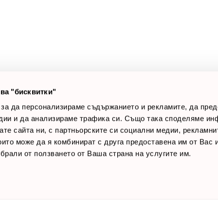
оят профил
За нас
луги
Доставки
оялни клиенти
Връщане на стока
лог постове
Начини за плащане
AQ
Общи условия
Лични данни
ва "бисквитки"
Контакти
 за да персонализираме съдържанието и рекламите, да пре
дии и да анализираме трафика си. Също така споделяме ин
вате сайта ни, с партньорските си социални медии, рекламни
които може да я комбинират с друга предоставена им от Вас
ъбрали от ползването от Ваша страна на услугите им.