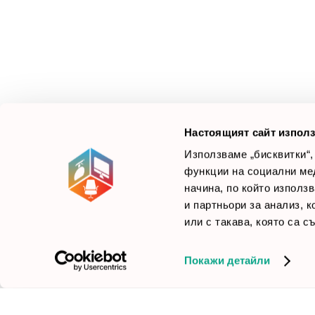
М
Ус
Смарт Офис България
е компания, която цели
Л
да достави до вас крайни продуктови решения.
Ние не просто продаваме стоката си, а целим да
×
Б
Зареди офиса с един клик
научим вашите нужди, за да предложим най-
F
доброто решение.
Настоящият сайт използ
Използваме „бисквитки“,
функции на социални ме
начина, по който използ
© 2026 Smartoffice.bg | Всички права запазени
inventory_2
и партньори за анализ, 
или с такава, която са с
Покажи детайли