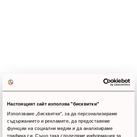
Ревюта
(13 ревюта)
4.4
star
star
star
star
star_border
13 ревюта
5 звезди
(5)
4 звезди
(8)
3 звезди
(0)
Настоящият сайт използва "бисквитки"
2 звезди
(0)
1 звезди
(0)
Използваме „бисквитки“, за да персонализираме
съдържанието и рекламите, да предоставяме
функции на социални медии и да анализираме
thumb_up
трафика си. Също така споделяме информация за