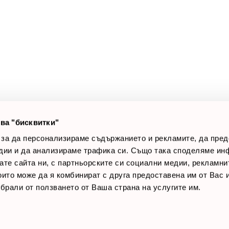
а клиенти
Полезни връзки
оят профил
За нас
луги
Доставки
оялни клиенти
Връщане на стока
лог постове
Начини за плащане
AQ
Общи условия
Лични данни
ва "бисквитки"
Контакти
 за да персонализираме съдържанието и рекламите, да пре
дии и да анализираме трафика си. Също така споделяме ин
вате сайта ни, с партньорските си социални медии, рекламни
които може да я комбинират с друга предоставена им от Вас
ъбрали от ползването от Ваша страна на услугите им.