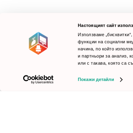
Ние не просто продаваме стоката си, а целим да
×
Б
Зареди офиса с един клик
научим вашите нужди, за да предложим най-
F
доброто решение.
Настоящият сайт използ
Използваме „бисквитки“,
функции на социални ме
начина, по който използ
© 2026 Smartoffice.bg | Всички права запазени
inventory_2
и партньори за анализ, 
или с такава, която са с
Покажи детайли