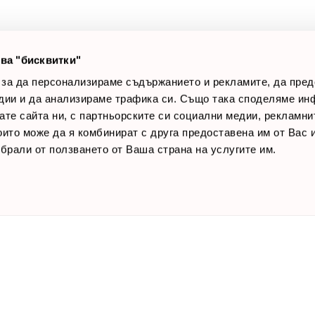
лог постове
Начини за плащане
AQ
Общи условия
Лични данни
ва "бисквитки"
Контакти
 за да персонализираме съдържанието и рекламите, да пре
дии и да анализираме трафика си. Също така споделяме ин
вате сайта ни, с партньорските си социални медии, рекламни
които може да я комбинират с друга предоставена им от Вас
ъбрали от ползването от Ваша страна на услугите им.