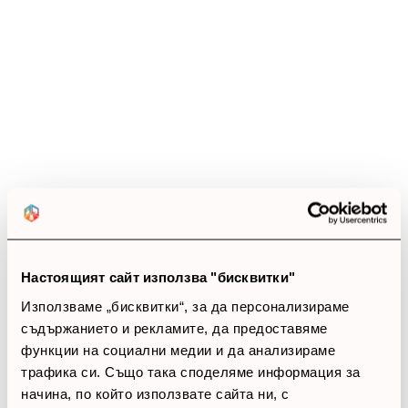
4.8
star
star
star
star
star_half
11 ревюта
5 звезди
(9)
4 звезди
(2)
3 звезди
(0)
2 звезди
(0)
1 звезди
(0)
Настоящият сайт използва "бисквитки"
thumb_up
Използваме „бисквитки“, за да персонализираме
100%
съдържанието и рекламите, да предоставяме
функции на социални медии и да анализираме
Позитивни ревюта
трафика си. Също така споделяме информация за
начина, по който използвате сайта ни, с