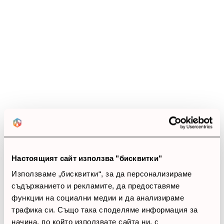
(18 ревюта)
4.8
star
star
star
star
star_half
18 ревюта
5 звезди
(14)
4 звезди
(4)
3 звезди
(0)
2 звезди
(0)
1 звезди
(0)
Настоящият сайт използва "бисквитки"
thumb_up
Използваме „бисквитки“, за да персонализираме
съдържанието и рекламите, да предоставяме
100%
функции на социални медии и да анализираме
трафика си. Също така споделяме информация за
Позитивни ревюта
начина, по който използвате сайта ни, с