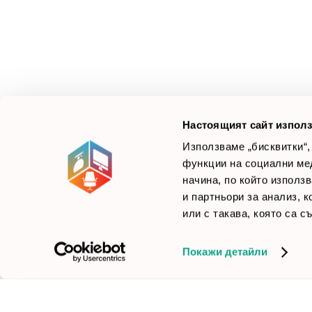
М
Ус
Смарт Офис България
е компания, която цели
Л
да достави до вас крайни продуктови решения.
Ние не просто продаваме стоката си, а целим да
×
Б
Зареди офиса с един клик
научим вашите нужди, за да предложим най-
F
доброто решение.
Настоящият сайт използ
Използваме „бисквитки“,
функции на социални ме
начина, по който използ
© 2026 Smartoffice.bg | Всички права запазени
inventory_2
и партньори за анализ, 
или с такава, която са с
Покажи детайли