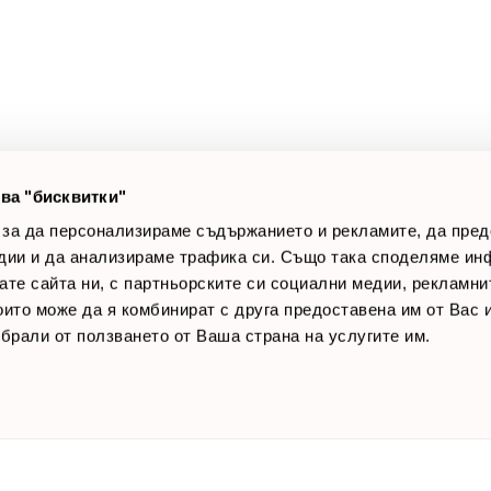
оят профил
За нас
луги
Доставки
оялни клиенти
Връщане на стока
лог постове
Начини за плащане
AQ
Общи условия
Лични данни
ва "бисквитки"
Контакти
 за да персонализираме съдържанието и рекламите, да пре
дии и да анализираме трафика си. Също така споделяме ин
вате сайта ни, с партньорските си социални медии, рекламни
които може да я комбинират с друга предоставена им от Вас
ъбрали от ползването от Ваша страна на услугите им.