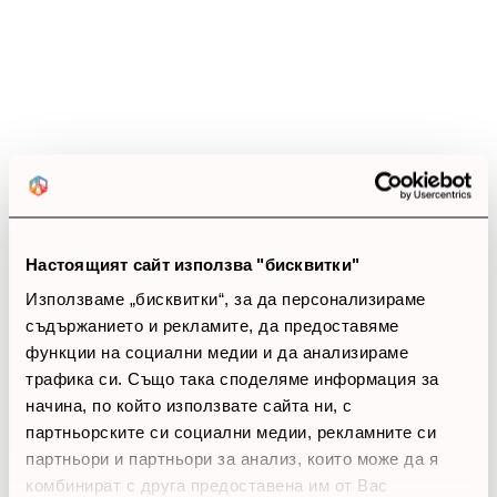
19 ревюта
5 звезди
(4)
4 звезди
(15)
3 звезди
(0)
2 звезди
(0)
1 звезди
(0)
thumb_up
Настоящият сайт използва "бисквитки"
100%
Използваме „бисквитки“, за да персонализираме
Позитивни ревюта
съдържанието и рекламите, да предоставяме
функции на социални медии и да анализираме
Закупил си продукта или си го
трафика си. Също така споделяме информация за
начина, по който използвате сайта ни, с
използвал?
партньорските си социални медии, рекламните си
Влез в профила си
партньори и партньори за анализ, които може да я
комбинират с друга предоставена им от Вас