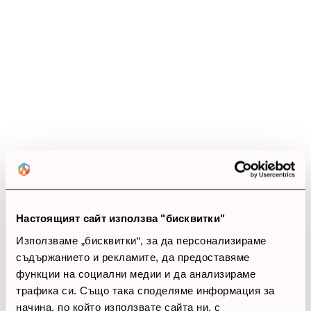
Ревюта
(15 ревюта)
5.0
star
star
star
star
star
15 ревюта
5 звезди
(15)
4 звезди
(0)
3 звезди
(0)
Настоящият сайт използва "бисквитки"
2 звезди
(0)
1 звезди
(0)
Използваме „бисквитки“, за да персонализираме
съдържанието и рекламите, да предоставяме
функции на социални медии и да анализираме
thumb_up
трафика си. Също така споделяме информация за
100%
начина, по който използвате сайта ни, с