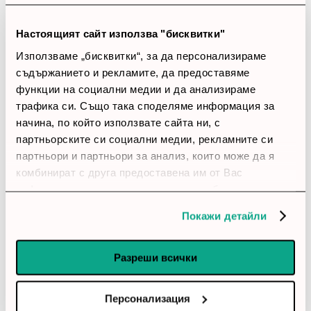
Закупил си продукта или си го
Настоящият сайт използва "бисквитки"
използвал?
Използваме „бисквитки“, за да персонализираме
Влез в профила си
съдържанието и рекламите, да предоставяме
функции на социални медии и да анализираме
трафика си. Също така споделяме информация за
account_circle
Деси
2 Май 2026
начина, по който използвате сайта ни, с
партньорските си социални медии, рекламните си
star
star
star
star
star_border
партньори и партньори за анализ, които може да я
комбинират с друга предоставена им от Вас
Удачен избор
информация или с такава, която са събрали от
Удобен е за по-дълго писане. Не ми се наложи да му
ползването от Ваша страна на услугите им.
угаждам, за да работи както трябва. Има дребни
Покажи детайли
забележки, но не пречат съществено.
Разреши всички
account_circle
Александър
17 Януари 2026
Персонализация
star
star
star
star
star