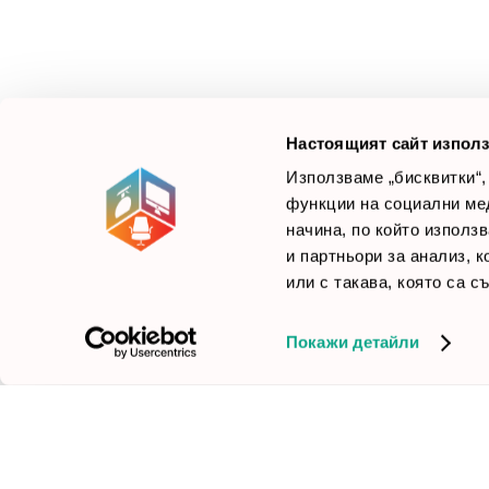
Смарт Офис България
е компания, която цели
Л
да достави до вас крайни продуктови решения.
Ние не просто продаваме стоката си, а целим да
×
Б
Зареди офиса с един клик
научим вашите нужди, за да предложим най-
F
доброто решение.
Настоящият сайт използ
Използваме „бисквитки“,
функции на социални ме
начина, по който използ
© 2026 Smartoffice.bg | Всички права запазени
inventory_2
и партньори за анализ, 
или с такава, която са с
Покажи детайли