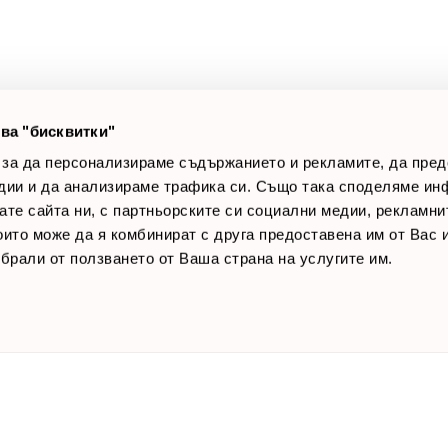
оялни клиенти
Връщане на стока
лог постове
Начини за плащане
AQ
Общи условия
Лични данни
ва "бисквитки"
Контакти
 за да персонализираме съдържанието и рекламите, да пре
дии и да анализираме трафика си. Също така споделяме ин
вате сайта ни, с партньорските си социални медии, рекламни
които може да я комбинират с друга предоставена им от Вас
ъбрали от ползването от Ваша страна на услугите им.