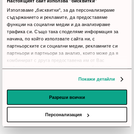
Настоящият сайт използва "бисквитки"
5 звезди
(0)
Използваме „бисквитки“, за да персонализираме
4 звезди
(18)
съдържанието и рекламите, да предоставяме
3 звезди
(0)
функции на социални медии и да анализираме
2 звезди
(0)
трафика си. Също така споделяме информация за
1 звезди
(0)
начина, по който използвате сайта ни, с
партньорските си социални медии, рекламните си
thumb_up
партньори и партньори за анализ, които може да я
комбинират с друга предоставена им от Вас
100%
информация или с такава, която са събрали от
Позитивни ревюта
ползването от Ваша страна на услугите им.
Покажи детайли
Закупил си продукта или си го
Разреши всички
използвал?
Влез в профила си
Персонализация
Все още няма ревюта за този продукт.