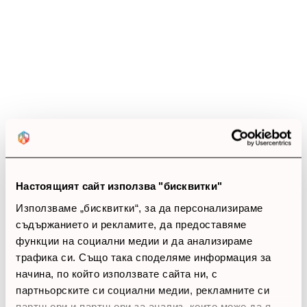
се врата на панта. Омръзнало ви е да се мъчите
да достигнете задната част на микровълновата
печка? Функцията ни за странично отваряне на
вратата осигурява лесен достъп, независимо
къде я поставяте. Кажете сбогом на напрегнатите
ръце и неудобните ъгли, докато приготвяте
любимите си ястия. С тази микровълнова печка
можете да се наслаждавате на готвене без
усилия и с несравнимо удобство.
Размери: 382 x 594 x 317 mm.
Настоящият сайт използва "бисквитки"
Използваме „бисквитки“, за да персонализираме
съдържанието и рекламите, да предоставяме
функции на социални медии и да анализираме
Ревюта
(19 ревюта)
трафика си. Също така споделяме информация за
начина, по който използвате сайта ни, с
4.1
партньорските си социални медии, рекламните си
партньори и партньори за анализ, които може да я