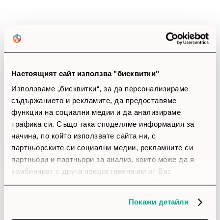
1 звезди
(0)
thumb_up
0%
Позитивни ревюта
Настоящият сайт използва "бисквитки"
Използваме „бисквитки“, за да персонализираме
Закупил си продукта или си го
съдържанието и рекламите, да предоставяме
функции на социални медии и да анализираме
използвал?
трафика си. Също така споделяме информация за
Влез в профила си
начина, по който използвате сайта ни, с
партньорските си социални медии, рекламните си
Все още няма ревюта за този продукт.
партньори и партньори за анализ, които може да я
комбинират с друга предоставена им от Вас
информация или с такава, която са събрали от
ползването от Ваша страна на услугите им.
Beifa Химикалка, прозрачен корпус, черна, 1 брой
Покажи детайли
Обадете ни се и ние ще приемем поръчката ви по