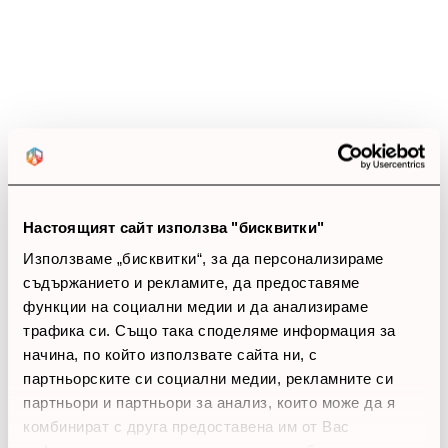
14 ревюта
5 звезди
(13)
4 звезди
(1)
3 звезди
(0)
2 звезди
(0)
1 звезди
(0)
thumb_up
Настоящият сайт използва "бисквитки"
100%
Използваме „бисквитки“, за да персонализираме
Позитивни ревюта
съдържанието и рекламите, да предоставяме
функции на социални медии и да анализираме
трафика си. Също така споделяме информация за
Закупил си продукта или си го
начина, по който използвате сайта ни, с
използвал?
партньорските си социални медии, рекламните си
партньори и партньори за анализ, които може да я
Влез в профила си
комбинират с друга предоставена им от Вас