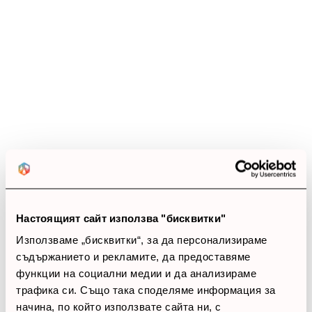
Ревюта
(19 ревюта)
4.9
star
star
star
star
star_half
19 ревюта
5 звезди
(17)
4 звезди
(2)
3 звезди
(0)
2 звезди
(0)
Настоящият сайт използва "бисквитки"
1 звезди
(0)
Използваме „бисквитки“, за да персонализираме
съдържанието и рекламите, да предоставяме
thumb_up
функции на социални медии и да анализираме
100%
трафика си. Също така споделяме информация за
начина, по който използвате сайта ни, с