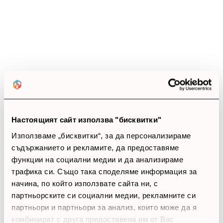
star_border
star_border
star_border
star_border
star_border
0 ревюта
5 звезди
(0)
4 звезди
(0)
3 звезди
(0)
2 звезди
(0)
1 звезди
(0)
thumb_up
Настоящият сайт използва "бисквитки"
0%
Използваме „бисквитки“, за да персонализираме
съдържанието и рекламите, да предоставяме
Позитивни ревюта
функции на социални медии и да анализираме
трафика си. Също така споделяме информация за
Закупил си продукта или си го
начина, по който използвате сайта ни, с
партньорските си социални медии, рекламните си
използвал?
партньори и партньори за анализ, които може да я
Влез в профила си
комбинират с друга предоставена им от Вас