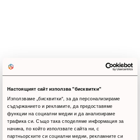
4.7
star
star
star
star
star_half
11 ревюта
5 звезди
(8)
4 звезди
(3)
3 звезди
(0)
2 звезди
(0)
1 звезди
(0)
Настоящият сайт използва "бисквитки"
Използваме „бисквитки“, за да персонализираме
thumb_up
съдържанието и рекламите, да предоставяме
100%
функции на социални медии и да анализираме
трафика си. Също така споделяме информация за
Позитивни ревюта
начина, по който използвате сайта ни, с
партньорските си социални медии, рекламните си