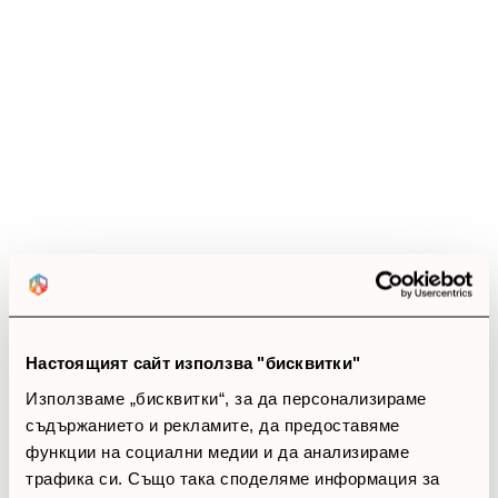
Ревюта
(12 ревюта)
4.5
star
star
star
star
star_half
12 ревюта
5 звезди
(6)
4 звезди
(6)
3 звезди
(0)
2 звезди
(0)
Настоящият сайт използва "бисквитки"
1 звезди
(0)
Използваме „бисквитки“, за да персонализираме
съдържанието и рекламите, да предоставяме
thumb_up
функции на социални медии и да анализираме
трафика си. Също така споделяме информация за
100%