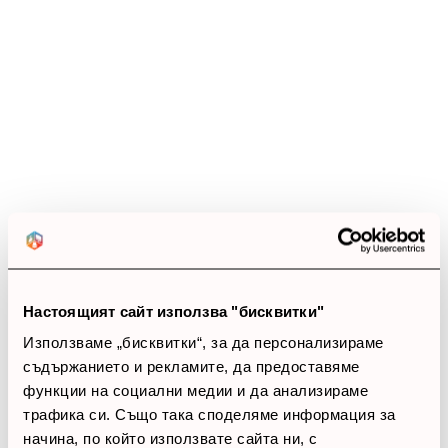
Ревюта
(20 ревюта)
4.6
star
star
star
star
star_half
20 ревюта
5 звезди
(12)
4 звезди
(8)
3 звезди
(0)
2 звезди
(0)
Настоящият сайт използва "бисквитки"
1 звезди
(0)
Използваме „бисквитки“, за да персонализираме
съдържанието и рекламите, да предоставяме
thumb_up
функции на социални медии и да анализираме
100%
трафика си. Също така споделяме информация за
начина, по който използвате сайта ни, с