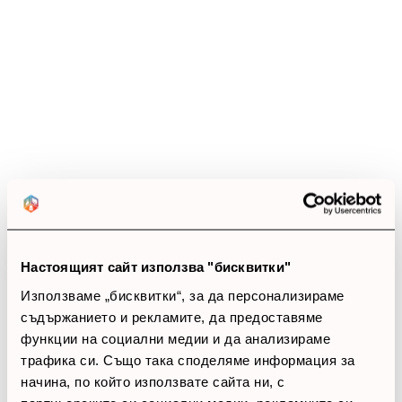
(15 ревюта)
4.1
star
star
star
star
star_border
15 ревюта
5 звезди
(1)
4 звезди
(14)
3 звезди
(0)
2 звезди
(0)
1 звезди
(0)
Настоящият сайт използва "бисквитки"
Използваме „бисквитки“, за да персонализираме
thumb_up
съдържанието и рекламите, да предоставяме
функции на социални медии и да анализираме
100%
трафика си. Също така споделяме информация за
Позитивни ревюта
начина, по който използвате сайта ни, с