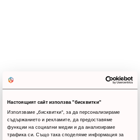
Ревюта
(20 ревюта)
4.8
star
star
star
star
star_half
20 ревюта
5 звезди
(16)
4 звезди
(4)
3 звезди
(0)
2 звезди
(0)
Настоящият сайт използва "бисквитки"
1 звезди
(0)
Използваме „бисквитки“, за да персонализираме
съдържанието и рекламите, да предоставяме
thumb_up
функции на социални медии и да анализираме
трафика си. Също така споделяме информация за
100%