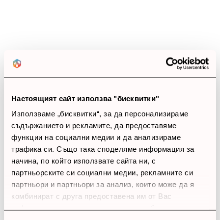
5 звезди
(0)
4 звезди
(0)
3 звезди
(20)
2 звезди
(0)
1 звезди
(0)
thumb_up
0%
Настоящият сайт използва "бисквитки"
Позитивни ревюта
Използваме „бисквитки“, за да персонализираме
съдържанието и рекламите, да предоставяме
функции на социални медии и да анализираме
Закупил си продукта или си го
трафика си. Също така споделяме информация за
използвал?
начина, по който използвате сайта ни, с
Влез в профила си
партньорските си социални медии, рекламните си
партньори и партньори за анализ, които може да я
Все още няма ревюта за този продукт.
комбинират с друга предоставена им от Вас
информация или с такава, която са събрали от
ползването от Ваша страна на услугите им.