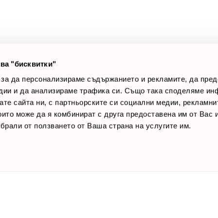
оялни клиенти
Връщане на стока
лог постове
Начини за плащане
AQ
Общи условия
Лични данни
ва "бисквитки"
Контакти
 за да персонализираме съдържанието и рекламите, да пре
дии и да анализираме трафика си. Също така споделяме ин
вате сайта ни, с партньорските си социални медии, рекламни
които може да я комбинират с друга предоставена им от Вас
ъбрали от ползването от Ваша страна на услугите им.