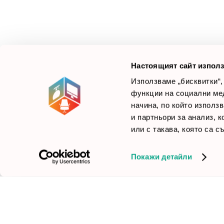
Смарт Офис България
е компания, която цели
Л
да достави до вас крайни продуктови решения.
Ние не просто продаваме стоката си, а целим да
×
Б
Зареди офиса с един клик
научим вашите нужди, за да предложим най-
F
доброто решение.
Настоящият сайт използ
Използваме „бисквитки“,
функции на социални ме
начина, по който използ
© 2026 Smartoffice.bg | Всички права запазени
inventory_2
и партньори за анализ, 
или с такава, която са с
Покажи детайли