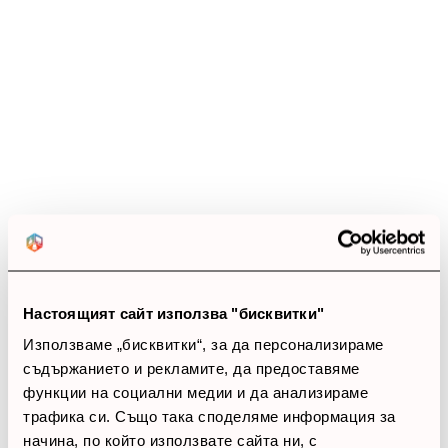
Ревюта
(12 ревюта)
5.0
star
star
star
star
star
12 ревюта
5 звезди
(12)
4 звезди
(0)
3 звезди
(0)
2 звезди
(0)
Настоящият сайт използва "бисквитки"
1 звезди
(0)
Използваме „бисквитки“, за да персонализираме
съдържанието и рекламите, да предоставяме
thumb_up
функции на социални медии и да анализираме
100%
трафика си. Също така споделяме информация за
начина, по който използвате сайта ни, с