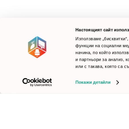
да достави до вас крайни продуктови решения.
Ние не просто продаваме стоката си, а целим да
×
Б
Зареди офиса с един клик
научим вашите нужди, за да предложим най-
F
доброто решение.
Настоящият сайт използ
Използваме „бисквитки“,
функции на социални ме
начина, по който използ
© 2026 Smartoffice.bg | Всички права запазени
inventory_2
и партньори за анализ, 
или с такава, която са с
Покажи детайли