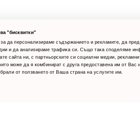
лог постове
Начини за плащане
AQ
Общи условия
Лични данни
ва "бисквитки"
Контакти
 за да персонализираме съдържанието и рекламите, да пре
дии и да анализираме трафика си. Също така споделяме ин
вате сайта ни, с партньорските си социални медии, рекламни
които може да я комбинират с друга предоставена им от Вас
ъбрали от ползването от Ваша страна на услугите им.