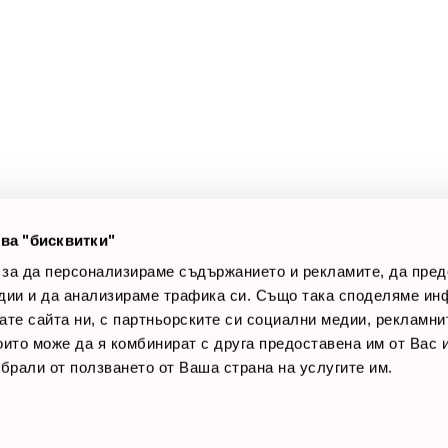
а клиенти
Полезни връзки
оят профил
За нас
луги
Доставки
оялни клиенти
Връщане на стока
лог постове
Начини за плащане
AQ
Общи условия
Лични данни
ва "бисквитки"
Контакти
 за да персонализираме съдържанието и рекламите, да пре
дии и да анализираме трафика си. Също така споделяме ин
вате сайта ни, с партньорските си социални медии, рекламни
които може да я комбинират с друга предоставена им от Вас
ъбрали от ползването от Ваша страна на услугите им.