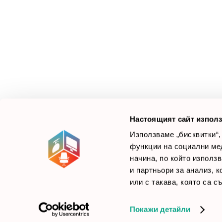
З
М
Ус
Смарт Офис България
е компания, която цели
Л
да достави до вас крайни продуктови решения.
Ние не просто продаваме стоката си, а целим да
×
Б
Зареди офиса с един клик
научим вашите нужди, за да предложим най-
F
доброто решение.
Настоящият сайт използ
Използваме „бисквитки“,
функции на социални ме
начина, по който използ
© 2026 Smartoffice.bg | Всички права запазени
inventory_2
и партньори за анализ, 
или с такава, която са с
Покажи детайли