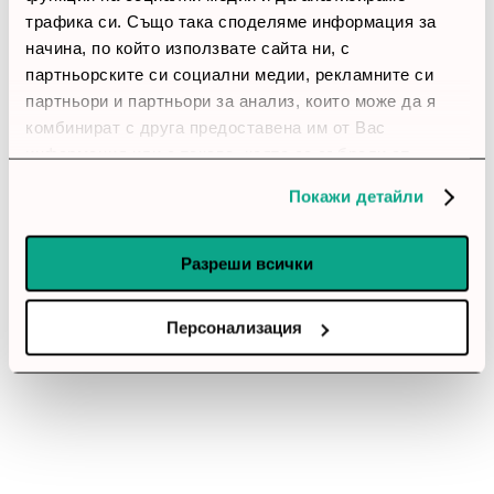
трафика си. Също така споделяме информация за
начина, по който използвате сайта ни, с
партньорските си социални медии, рекламните си
партньори и партньори за анализ, които може да я
комбинират с друга предоставена им от Вас
информация или с такава, която са събрали от
ползването от Ваша страна на услугите им.
Покажи детайли
Разреши всички
Персонализация