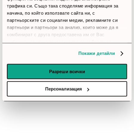
трафика си. Също така споделяме информация за
начина, по който използвате сайта ни, с
партньорските си социални медии, рекламните си
партньори и партньори за анализ, които може да я
комбинират с друга предоставена им от Вас
информация или с такава, която са събрали от
ползването от Ваша страна на услугите им.
Покажи детайли
Разреши всички
Персонализация