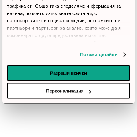
трафика си. Също така споделяме информация за
начина, по който използвате сайта ни, с
партньорските си социални медии, рекламните си
партньори и партньори за анализ, които може да я
комбинират с друга предоставена им от Вас
информация или с такава, която са събрали от
ползването от Ваша страна на услугите им.
Покажи детайли
Разреши всички
Персонализация