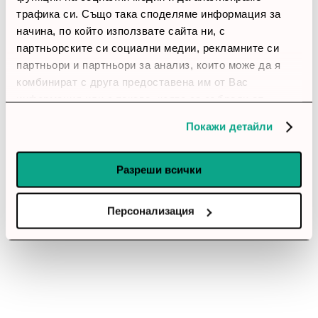
трафика си. Също така споделяме информация за
начина, по който използвате сайта ни, с
партньорските си социални медии, рекламните си
партньори и партньори за анализ, които може да я
комбинират с друга предоставена им от Вас
информация или с такава, която са събрали от
ползването от Ваша страна на услугите им.
Покажи детайли
Разреши всички
Персонализация