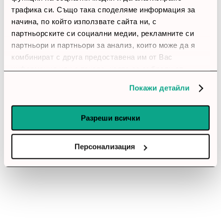
трафика си. Също така споделяме информация за
начина, по който използвате сайта ни, с
партньорските си социални медии, рекламните си
партньори и партньори за анализ, които може да я
комбинират с друга предоставена им от Вас
информация или с такава, която са събрали от
ползването от Ваша страна на услугите им.
Покажи детайли
Разреши всички
Персонализация