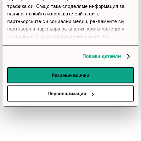
трафика си. Също така споделяме информация за
начина, по който използвате сайта ни, с
партньорските си социални медии, рекламните си
партньори и партньори за анализ, които може да я
комбинират с друга предоставена им от Вас
информация или с такава, която са събрали от
ползването от Ваша страна на услугите им.
Покажи детайли
Разреши всички
Персонализация