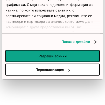
трафика си. Също така споделяме информация за
начина, по който използвате сайта ни, с
партньорските си социални медии, рекламните си
партньори и партньори за анализ, които може да я
комбинират с друга предоставена им от Вас
информация или с такава, която са събрали от
ползването от Ваша страна на услугите им.
Покажи детайли
Разреши всички
Персонализация