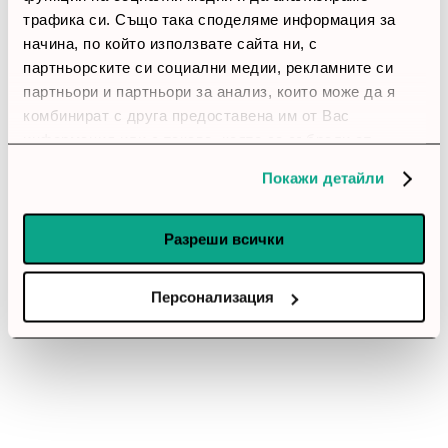
трафика си. Също така споделяме информация за
начина, по който използвате сайта ни, с
партньорските си социални медии, рекламните си
партньори и партньори за анализ, които може да я
комбинират с друга предоставена им от Вас
информация или с такава, която са събрали от
ползването от Ваша страна на услугите им.
Покажи детайли
Разреши всички
Персонализация