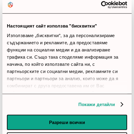
Безплатна доставка*
до 24ч (за налични продукти)
Настоящият сайт използва "бисквитки"
Използваме „бисквитки“, за да персонализираме
съдържанието и рекламите, да предоставяме
функции на социални медии и да анализираме
Програма лоялни клиенти
трафика си. Също така споделяме информация за
начина, по който използвате сайта ни, с
партньорските си социални медии, рекламните си
партньори и партньори за анализ, които може да я
Абонаментни планове
комбинират с друга предоставена им от Вас
информация или с такава, която са събрали от
ползването от Ваша страна на услугите им.
Покажи детайли
Разреши всички