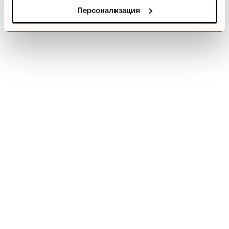
Персонализация
Смарт Офис България
е компания, която цели да достави
до вас крайни продуктови решения. Ние не просто
продаваме стоката си, а целим да научим вашите нужди, за да
предложим най-доброто решение.
За клиенти
Моят профил
Услуги
Лоялни клиенти
Блог постове
FAQ
Полезни връзки
За нас
Доставки
Връщане на стока